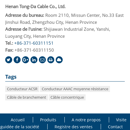
Henan Tong-Da Cable Co., Ltd.
Adresse du bureau:
Room 2110, Missun Center, No.33 East
Jinshui Road, Zhengzhou City, Henan Province
Adresse de l'usine:
Shijiawan Industrial Zone, Yanshi,
Luoyang City, Henan Province
Tel.:
+86-371-60311151
Fax:
+86-371-60311150
Tags
Conducteur ACSR
Conducteur AAAC moyenne résistance
Câble de branchement
Câble concentrique
Accueil
Produits
A notre propos
Visite
guidée de la société
Registre des ventes
Contact